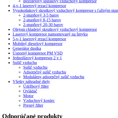
Bezolejový špirálový vzduchový kompresor
4-v-1 laserový rezací kompresor
Vysokotlakový skrutkový vzduchový kompresor s ťažným stu
2-stupňový 3-5 barov
2-stupňový 8-15 barov
2-stupňový 20-30 barov
Olejom chladený skrutkový vzduchový kompresor
Laserový kompresor namontovaný na šmyku
5-v-1 laserový rezací kompresor
Mobilný dieselový kompresor
Generátor dusíka
Úsporný kompresor PM VSD
Jednofázový kompresor 2 v 1
Sušič vzduchu
Sušič vzduchu
Adsorpčný sušič vzduchu
Modulárny adsorpčný sušič vzduchu
Všetky náhradné diely
Údržbový filter
Ovládač
Motor
Vzduchový koniec
Presný filter
Odporúčané produkty