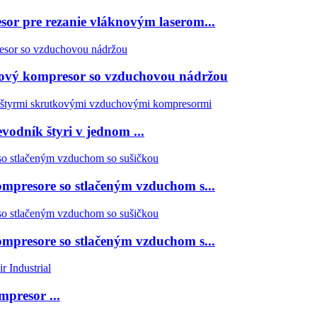
or pre rezanie vláknovým laserom...
ový kompresor so vzduchovou nádržou
odník štyri v jednom ...
presore so stlačeným vzduchom s...
presore so stlačeným vzduchom s...
presor ...