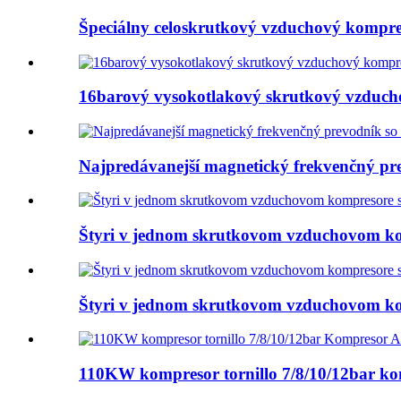
Špeciálny celoskrutkový vzduchový kompres
16barový vysokotlakový skrutkový vzduch
Najpredávanejší magnetický frekvenčný prev
Štyri v jednom skrutkovom vzduchovom kom
Štyri v jednom skrutkovom vzduchovom kom
110KW kompresor tornillo 7/8/10/12bar kom