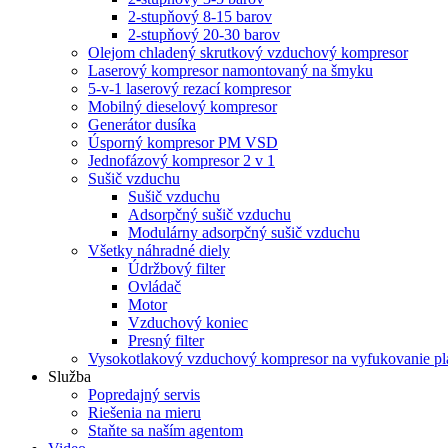
2-stupňový 8-15 barov
2-stupňový 20-30 barov
Olejom chladený skrutkový vzduchový kompresor
Laserový kompresor namontovaný na šmyku
5-v-1 laserový rezací kompresor
Mobilný dieselový kompresor
Generátor dusíka
Úsporný kompresor PM VSD
Jednofázový kompresor 2 v 1
Sušič vzduchu
Sušič vzduchu
Adsorpčný sušič vzduchu
Modulárny adsorpčný sušič vzduchu
Všetky náhradné diely
Údržbový filter
Ovládač
Motor
Vzduchový koniec
Presný filter
Vysokotlakový vzduchový kompresor na vyfukovanie pl
Služba
Popredajný servis
Riešenia na mieru
Staňte sa naším agentom