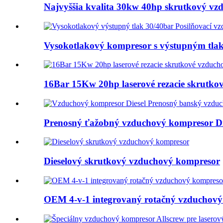
Najvyššia kvalita 30kw 40hp skrutkový vzd
Vysokotlakový kompresor s výstupným tlak
16Bar 15Kw 20hp laserové rezacie skrutko
Prenosný ťažobný vzduchový kompresor Die
Dieselový skrutkový vzduchový kompresor
OEM 4-v-1 integrovaný rotačný vzduchový 