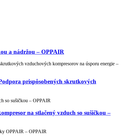
ičkou a nádržou – OPPAIR
 Podpora prispôsobených skrutkových
mpresor na stlačený vzduch so sušičkou –