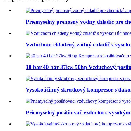
Priemyselný prenosný vodný chladič pre che
Vzduchom chladený vodný chladič s vysoko
30 bar 40 bar 37kw 50hp Vzduchový posilň
Vysokoúčinný skrutkový kompresor s tlako
Priemyselný posilňovač vzduchu s vysokým