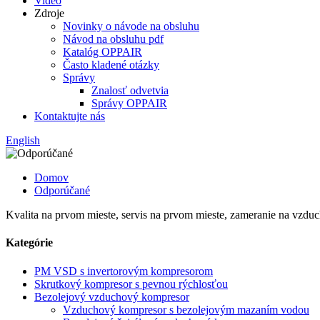
Video
Zdroje
Novinky o návode na obsluhu
Návod na obsluhu pdf
Katalóg OPPAIR
Často kladené otázky
Správy
Znalosť odvetvia
Správy OPPAIR
Kontaktujte nás
English
Domov
Odporúčané
Kvalita na prvom mieste, servis na prvom mieste, zameranie na vzdu
Kategórie
PM VSD s invertorovým kompresorom
Skrutkový kompresor s pevnou rýchlosťou
Bezolejový vzduchový kompresor
Vzduchový kompresor s bezolejovým mazaním vodou