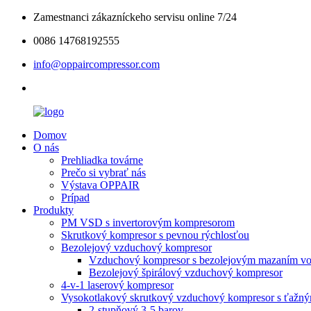
Zamestnanci zákazníckeho servisu online 7/24
0086 14768192555
info@oppaircompressor.com
Domov
O nás
Prehliadka továrne
Prečo si vybrať nás
Výstava OPPAIR
Prípad
Produkty
PM VSD s invertorovým kompresorom
Skrutkový kompresor s pevnou rýchlosťou
Bezolejový vzduchový kompresor
Vzduchový kompresor s bezolejovým mazaním v
Bezolejový špirálový vzduchový kompresor
4-v-1 laserový kompresor
Vysokotlakový skrutkový vzduchový kompresor s ťažn
2-stupňový 3-5 barov