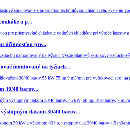
mikálie a p...
u účinnosťou pre...
ovač montovaný na lyžiach...
m 30/40 barov...
 výstupným tlakom 30/40 barov...