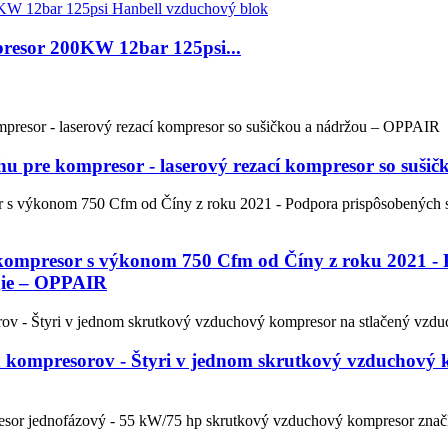
resor 200KW 12bar 125psi...
hu pre kompresor - laserový rezací kompresor so suš
kompresor s výkonom 750 Cfm od Číny z roku 2021 -
gie – OPPAIR
kompresorov - Štyri v jednom skrutkový vzduchový ko