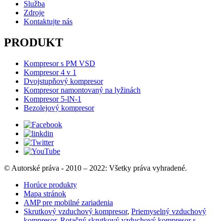
Služba
Zdroje
Kontaktujte nás
PRODUKT
Kompresor s PM VSD
Kompresor 4 v 1
Dvojstupňový kompresor
Kompresor namontovaný na lyžinách
Kompresor 5-lN-1
Bezolejový kompresor
© Autorské práva - 2010 – 2022: Všetky práva vyhradené.
Horúce produkty
Mapa stránok
AMP pre mobilné zariadenia
Skrutkový vzduchový kompresor
,
Priemyselný vzduchový
kompresor
,
Rotačný skrutkový vzduchový kompresor s