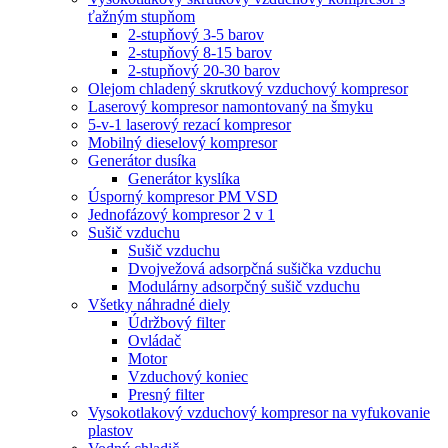
ťažným stupňom
2-stupňový 3-5 barov
2-stupňový 8-15 barov
2-stupňový 20-30 barov
Olejom chladený skrutkový vzduchový kompresor
Laserový kompresor namontovaný na šmyku
5-v-1 laserový rezací kompresor
Mobilný dieselový kompresor
Generátor dusíka
Generátor kyslíka
Úsporný kompresor PM VSD
Jednofázový kompresor 2 v 1
Sušič vzduchu
Sušič vzduchu
Dvojvežová adsorpčná sušička vzduchu
Modulárny adsorpčný sušič vzduchu
Všetky náhradné diely
Údržbový filter
Ovládač
Motor
Vzduchový koniec
Presný filter
Vysokotlakový vzduchový kompresor na vyfukovanie
plastov