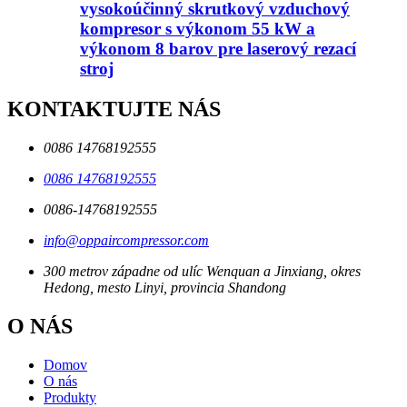
vysokoúčinný skrutkový vzduchový
kompresor s výkonom 55 kW a
výkonom 8 barov pre laserový rezací
stroj
KONTAKTUJTE NÁS
0086 14768192555
0086 14768192555
0086-14768192555
info@oppaircompressor.com
300 metrov západne od ulíc Wenquan a Jinxiang, okres
Hedong, mesto Linyi, provincia Shandong
O NÁS
Domov
O nás
Produkty