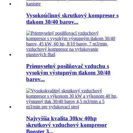
Vysokoúčinný skrutkový kompresor s
tlakom 30/40 barov...
Priemyselný posilňovač vzduchu s
vysokým výstupným tlakom 30/40
barov...
Najvyššia kvalita 30kw 40hp
skrutkový vzduchový kompresor
Booster 3...