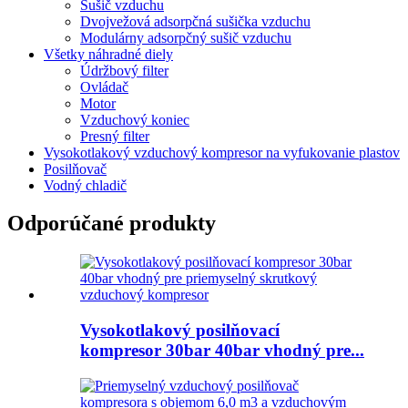
Sušič vzduchu
Dvojvežová adsorpčná sušička vzduchu
Modulárny adsorpčný sušič vzduchu
Všetky náhradné diely
Údržbový filter
Ovládač
Motor
Vzduchový koniec
Presný filter
Vysokotlakový vzduchový kompresor na vyfukovanie plastov
Posilňovač
Vodný chladič
Odporúčané produkty
Vysokotlakový posilňovací
kompresor 30bar 40bar vhodný pre...