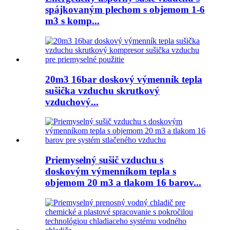
spájkovaným plechom s objemom 1-6
m3 s komp...
20m3 16bar doskový výmenník tepla
sušička vzduchu skrutkový
vzduchový...
Priemyselný sušič vzduchu s
doskovým výmenníkom tepla s
objemom 20 m3 a tlakom 16 barov...