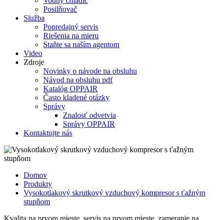
Vodný chladič
Posilňovač
Služba
Popredajný servis
Riešenia na mieru
Staňte sa naším agentom
Video
Zdroje
Novinky o návode na obsluhu
Návod na obsluhu pdf
Katalóg OPPAIR
Často kladené otázky
Správy
Znalosť odvetvia
Správy OPPAIR
Kontaktujte nás
Domov
Produkty
Vysokotlakový skrutkový vzduchový kompresor s ťažným
stupňom
Kvalita na prvom mieste, servis na prvom mieste, zameranie na