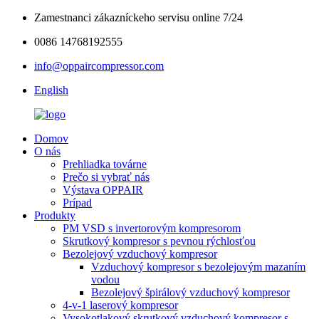
Zamestnanci zákazníckeho servisu online 7/24
0086 14768192555
info@oppaircompressor.com
English
Domov
O nás
Prehliadka továrne
Prečo si vybrať nás
Výstava OPPAIR
Prípad
Produkty
PM VSD s invertorovým kompresorom
Skrutkový kompresor s pevnou rýchlosťou
Bezolejový vzduchový kompresor
Vzduchový kompresor s bezolejovým mazaním
vodou
Bezolejový špirálový vzduchový kompresor
4-v-1 laserový kompresor
Vysokotlakový skrutkový vzduchový kompresor s