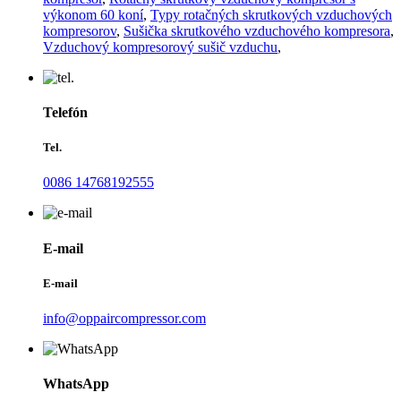
výkonom 60 koní
,
Typy rotačných skrutkových vzduchových
kompresorov
,
Sušička skrutkového vzduchového kompresora
,
Vzduchový kompresorový sušič vzduchu
,
Telefón
Tel.
0086 14768192555
E-mail
E-mail
info@oppaircompressor.com
WhatsApp