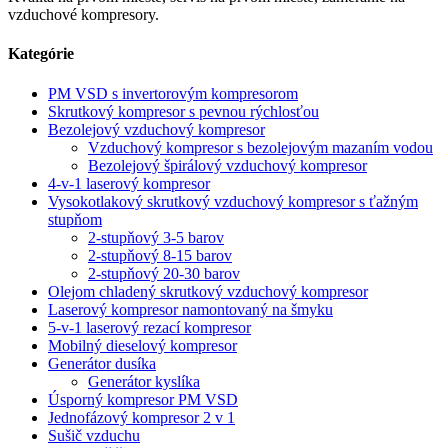
vzduchové kompresory.
Kategórie
PM VSD s invertorovým kompresorom
Skrutkový kompresor s pevnou rýchlosťou
Bezolejový vzduchový kompresor
Vzduchový kompresor s bezolejovým mazaním vodou
Bezolejový špirálový vzduchový kompresor
4-v-1 laserový kompresor
Vysokotlakový skrutkový vzduchový kompresor s ťažným
stupňom
2-stupňový 3-5 barov
2-stupňový 8-15 barov
2-stupňový 20-30 barov
Olejom chladený skrutkový vzduchový kompresor
Laserový kompresor namontovaný na šmyku
5-v-1 laserový rezací kompresor
Mobilný dieselový kompresor
Generátor dusíka
Generátor kyslíka
Úsporný kompresor PM VSD
Jednofázový kompresor 2 v 1
Sušič vzduchu