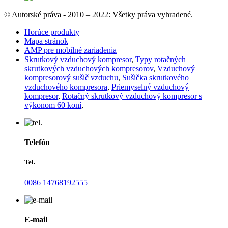
© Autorské práva - 2010 – 2022: Všetky práva vyhradené.
Horúce produkty
Mapa stránok
AMP pre mobilné zariadenia
Skrutkový vzduchový kompresor
,
Typy rotačných
skrutkových vzduchových kompresorov
,
Vzduchový
kompresorový sušič vzduchu
,
Sušička skrutkového
vzduchového kompresora
,
Priemyselný vzduchový
kompresor
,
Rotačný skrutkový vzduchový kompresor s
výkonom 60 koní
,
Telefón
Tel.
0086 14768192555
E-mail