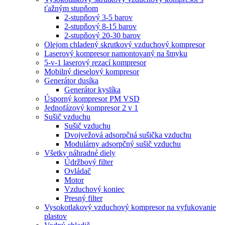
ťažným stupňom
2-stupňový 3-5 barov
2-stupňový 8-15 barov
2-stupňový 20-30 barov
Olejom chladený skrutkový vzduchový kompresor
Laserový kompresor namontovaný na šmyku
5-v-1 laserový rezací kompresor
Mobilný dieselový kompresor
Generátor dusíka
Generátor kyslíka
Úsporný kompresor PM VSD
Jednofázový kompresor 2 v 1
Sušič vzduchu
Sušič vzduchu
Dvojvežová adsorpčná sušička vzduchu
Modulárny adsorpčný sušič vzduchu
Všetky náhradné diely
Údržbový filter
Ovládač
Motor
Vzduchový koniec
Presný filter
Vysokotlakový vzduchový kompresor na vyfukovanie
plastov