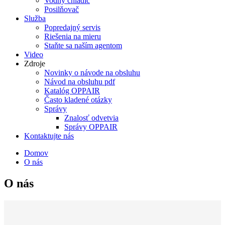
Vodný chladič
Posilňovač
Služba
Popredajný servis
Riešenia na mieru
Staňte sa naším agentom
Video
Zdroje
Novinky o návode na obsluhu
Návod na obsluhu pdf
Katalóg OPPAIR
Často kladené otázky
Správy
Znalosť odvetvia
Správy OPPAIR
Kontaktujte nás
Domov
O nás
O nás