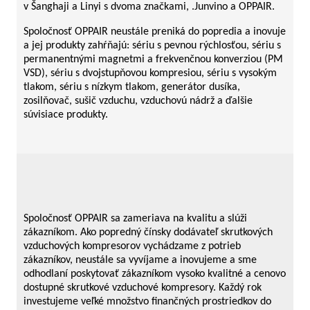
v Šanghaji a Linyi s dvoma značkami, .Junvino a OPPAIR.
Spoločnosť OPPAIR neustále preniká do popredia a inovuje
a jej produkty zahŕňajú: sériu s pevnou rýchlosťou, sériu s
permanentnými magnetmi a frekvenčnou konverziou (PM
VSD), sériu s dvojstupňovou kompresiou, sériu s vysokým
tlakom, sériu s nízkym tlakom, generátor dusíka,
zosilňovač, sušič vzduchu, vzduchovú nádrž a ďalšie
súvisiace produkty.
Spoločnosť OPPAIR sa zameriava na kvalitu a slúži
zákazníkom. Ako popredný čínsky dodávateľ skrutkových
vzduchových kompresorov vychádzame z potrieb
zákazníkov, neustále sa vyvíjame a inovujeme a sme
odhodlaní poskytovať zákazníkom vysoko kvalitné a cenovo
dostupné skrutkové vzduchové kompresory. Každý rok
investujeme veľké množstvo finančných prostriedkov do