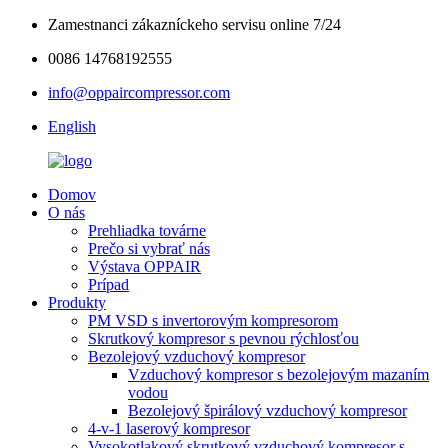
Zamestnanci zákazníckeho servisu online 7/24
0086 14768192555
info@oppaircompressor.com
English
Domov
O nás
Prehliadka továrne
Prečo si vybrať nás
Výstava OPPAIR
Prípad
Produkty
PM VSD s invertorovým kompresorom
Skrutkový kompresor s pevnou rýchlosťou
Bezolejový vzduchový kompresor
Vzduchový kompresor s bezolejovým mazaním
vodou
Bezolejový špirálový vzduchový kompresor
4-v-1 laserový kompresor
Vysokotlakový skrutkový vzduchový kompresor s